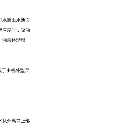
进水筒出水断面
定厚度时，吸油
，油层逐渐增
低于主机外型尺
水从分离筒上部