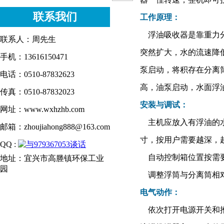
联系我们
工作原理：
浮油吸收器是靠重力分
联系人：周先生
突然扩大，水的流速降
手机：13616150471
泵启动，将积存在分离
电话：0510-87832623
高，油泵启动，水面浮
传真：0510-87832023
安装与调试：
网址：www.wxhzhb.com
主机应放入有浮油的水
邮箱：zhoujiahong888@163.com
寸，按用户需要越深，
QQ :
自动控制箱位置按需要
地址：宜兴市高塍镇环保工业
园
调整浮筒与分离筒相对
电气动作：
依次打开电源开关和推