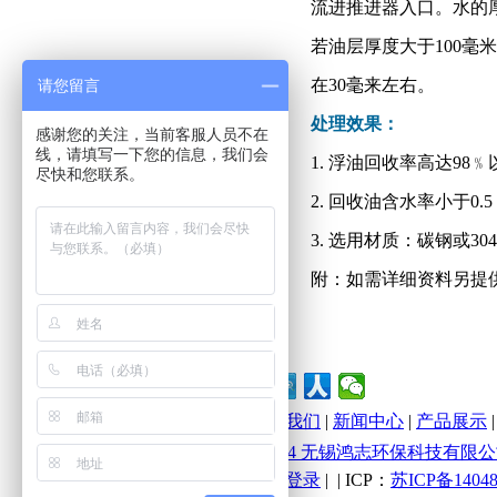
流进推进器入口。水的
若油层厚度大于100
在30毫来左右。
请您留言
处理效果：
感谢您的关注，当前客服人员不在
线，请填写一下您的信息，我们会
1. 浮油回收率高达98
尽快和您联系。
2. 回收油含水率小于0.
3. 选用材质：碳钢或30
附：如需详细资料另提
网站首页
|
关于我们
|
新闻中心
|
产品展示
版权所有(C)2014 无锡鸿志环保科技有限公司 All 
管理中心
|
邮局登录
|
| ICP：
苏ICP备14048