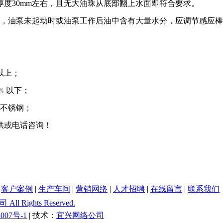
厚度30mm左右，且无大油珠从底部翻上水面即符合要求。
毫米，油泵未起动时或油泵工作后油中含有大量水分，应调节感应
﹪以上；
5﹪以下；
4不锈钢；
供或电话咨询！
|
客户案例
|
生产车间
|
营销网络
|
人才招聘
|
在线留言
|
联系我们
Rights Reserved.
007号-1
| 技术：
宜兴网络公司