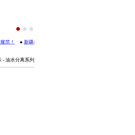
范！
●
新疆棉花遭HM抵制？
示 - 油水分离系列