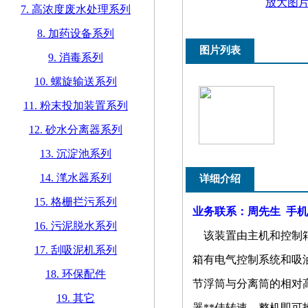
放大图
7. 高浓度废水处理系列
8. 加药设备系列
图片列表
9. 消毒系列
10. 螺旋输送系列
11. 粉末投加装置系列
12. 砂水分离器系列
13. 沉淀池系列
14. 滗水器系列
详细介绍
15. 格栅拦污系列
业务联系：周先生 手机：136
16. 污泥脱水系列
该装置由主机和控制箱
17. 刮吸泥机系列
箱有电气控制系统和吸
18. 环保配件
节浮筒与分离筒的相对
19. 其它
器**佳转速，整机即可