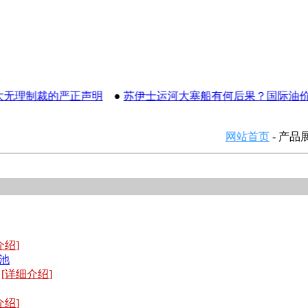
无理制裁的严正声明
●
苏伊士运河大塞船有何后果？国际油价飙
网站首页
- 产品
介绍
]
[
详细介绍
]
介绍
]