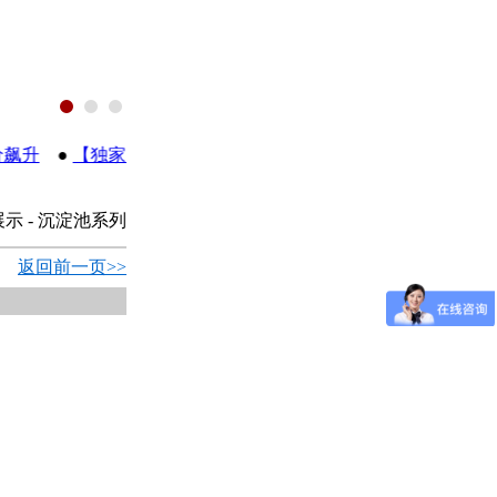
升
●
【独家】芬兰软件专家AAVA 重新定义行业ERP
●
《污
展示 - 沉淀池系列
返回前一页>>