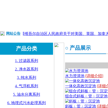
网站公告
●
新疆维吾尔自治区人民政府关于对美国、英国、加拿大
○ 产品展示
产品分类
1. 过滤器系列
2. 净水器系列
水力澄清池
[
详细介绍
]
3. 纯水系列
4. 气浮机系列
一体化高效沉淀池
[
详细
5. 油水分离系列
组合式斜板﹙管﹚沉淀池
6. 地埋式污水处理系列
斜板﹙管﹚沉淀池
[
详细