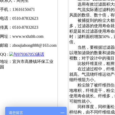
联系人：周先生
选用有效过滤面积大
手机：13616150471
气流实际通过滤料的面
风面的数倍、数十倍，有
电话：0510-87832623
被捕捉到的粉尘大都集
多，过滤器的使用寿命就
传真：0510-87832023
积是延长过滤器使用寿命
网址：www.wxhzhb.com
时：滤料面积增加50%，
倍。
邮箱：zhoujiahong888@163.com
当然，要根据过滤器的
以增加滤袋的数量和滤袋
QQ :
褶数；对于设计中的项目
地址：宜兴市高塍镇环保工业
比较纤维直径，粗辨
园
在过滤过程中，纤维是
就高。气流绕纤维运动产
细纤维阻力小。
粉尘除了被纤维挡住外
地堆积，纤维是干，粉尘
使用寿命就长。纤维多，
可能性就小。
同样厚度，同样蓬松度
样结构，由不同纤维组成
请您留言