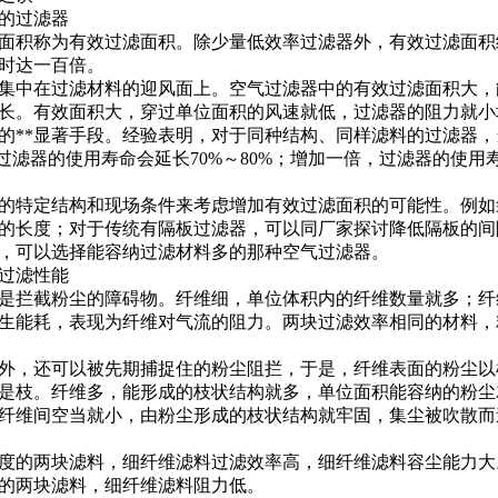
的过滤器
积称为有效过滤面积。除少量低效率过滤器外，有效过滤面积
时达一百倍。
中在过滤材料的迎风面上。空气过滤器中的有效过滤面积大，
长。有效面积大，穿过单位面积的风速就低，过滤器的阻力就小
的**显著手段。经验表明，对于同种结构、同样滤料的过滤器
过滤器的使用寿命会延长70%～80%；增加一倍，过滤器的使用
特定结构和现场条件来考虑增加有效过滤面积的可能性。例如
的长度；对于传统有隔板过滤器，可以同厂家探讨降低隔板的间
，可以选择能容纳过滤材料多的那种空气过滤器。
过滤性能
拦截粉尘的障碍物。纤维细，单位体积内的纤维数量就多；纤
生能耗，表现为纤维对气流的阻力。两块过滤效率相同的材料，
，还可以被先期捕捉住的粉尘阻拦，于是，纤维表面的粉尘以
是枝。纤维多，能形成的枝状结构就多，单位面积能容纳的粉尘
纤维间空当就小，由粉尘形成的枝状结构就牢固，集尘被吹散而
的两块滤料，细纤维滤料过滤效率高，细纤维滤料容尘能力大
的两块滤料，细纤维滤料阻力低。