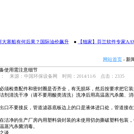
大塞船有何后果？国际油价飙升
●
【独家】芬兰软件专家AAVA 
网站首页
- 新
备使用需注意细节
： 来源：中国环保设备网 时间：2014/11/6 点击：2335
须检查配件和密封圈是否齐全，有无损坏，然后按要求把它装
剂清洗干净（请不要用酸类清洗）洗净后用高温蒸汽杀菌、消
口不要接反，管道滤器底板边上的口是液体进口处，管道接在
洁净的生产厂房内用塑料袋封装的未使用切勿撕破塑料包装，
温蒸汽杀菌消毒。
之谈