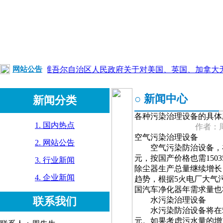
●
网站公告
新疆维吾尔自治区人民政府关于对美国、英国、加拿大无
○ 新闻中心
新闻分类
各种污染治理设备的具体
1. 国内热点
作者：周
空气污染治理设备
2. 网站公告
空气污染防治设备，在近5
元，按国产价格也需15
3. 行业新闻
除尘器生产总量继续增长
4. 企业新闻
趋势，根据5火电厂大气污
国汽车净化器年需求量也
联系我们
水污染治理设备
水污染防治设备将在5大类
元。如果考虑污水量的增