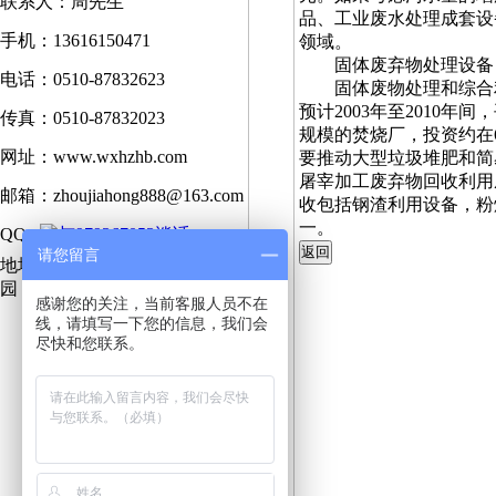
联系人：周先生
品、工业废水处理成套设
手机：13616150471
领域。
固体废弃物处理设备
电话：0510-87832623
固体废物处理和综合利用装
预计2003年至2010年
传真：0510-87832023
规模的焚烧厂，投资约在
网址：www.wxhzhb.com
要推动大型垃圾堆肥和简
屠宰加工废弃物回收利用
邮箱：zhoujiahong888@163.com
收包括钢渣利用设备，粉
一。
QQ :
请您留言
地址：宜兴市高塍镇环保工业
园
感谢您的关注，当前客服人员不在
线，请填写一下您的信息，我们会
尽快和您联系。