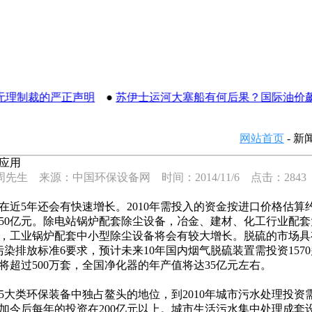
理制裁的严正声明
●
苏伊士运河大塞船有何后果？国际油价飙
网站首页
- 新
应用
先生 来源：中国环保设备网 时间：2014/11/6 点击：2843
年还会有快速增长。2010年需投入的资金按进口价格估算约需8
0350亿元。除电站锅炉配套除尘设备，冶金、建材、化工行业配
，工业锅炉配套中小型除尘设备将会有较大增长。脱硫的市场具
染排放标准6要求，预计未来10年国内烟气脱硫装置需投资157
将超过500万套，全国净化器的年产值将达35亿元左右。
环保装备中独占鳌头的地位，到2010年城市污水处理投资需150
加今后每年的投资在200亿元以上。城市生活污水集中处理成套