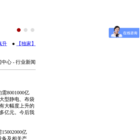
升
●
【独家】芬兰软件专家AAVA 重新定义行业ERP
●
《污（
闻中心 - 行业新闻
001000亿
套大型静电、布袋
有大幅度上升的
0多亿元。今后我
02000亿
设备及相关产