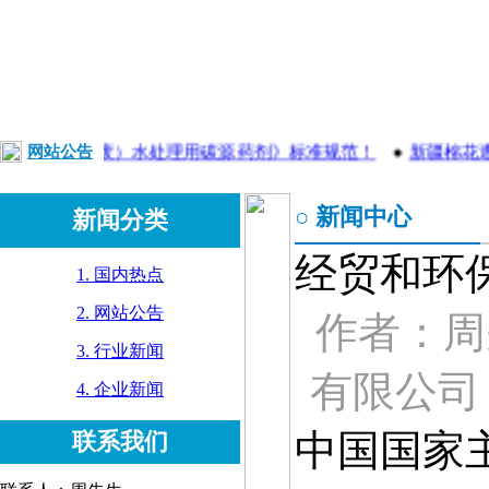
●
《污（废）水处理用碳源药剂》标准规范！
网站公告
●
新疆棉花遭HM
○ 新闻中心
新闻分类
经贸和环
1. 国内热点
2. 网站公告
作者：周
3. 行业新闻
有限公司 
4. 企业新闻
中国国家
联系我们